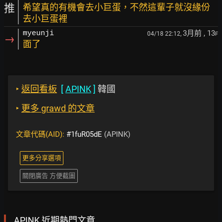
推
希望真的有機會去小巨蛋，不然這輩子就沒緣份
去小巨蛋裡
3月前
, 13
myeunji
04/18 22:12,
F
→
面了
‣
返回看板
[
APINK
]
韓國
‣
更多 grawd 的文章
文章代碼(AID):
#1fuR05dE
(APINK)
更多分享選項
關閉廣告 方便截圖
APINK 近期熱門文章