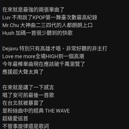
在來就是最強的兩張單曲了

Luv 不用說了KPOP第一舞臺次數最高紀錄

Mr.Chu 大神曲二三四代的人都朗朗上口

Hush 加碼一首很少聽到的快歌

Dejavu 特別只有高雄才唱、非常好聽的非主打

Love me more全場HIGH到一個高潮

今年最棒單曲現在應該破千萬瀏覽了

應援超大聲太爽了

在來就是講了一下感言

唱了安可前最後一首歌

在台北就被暴雷了

是粉絲曲中的經典 THE WAVE

超級愛這首

不管事旋律還是歌詞
