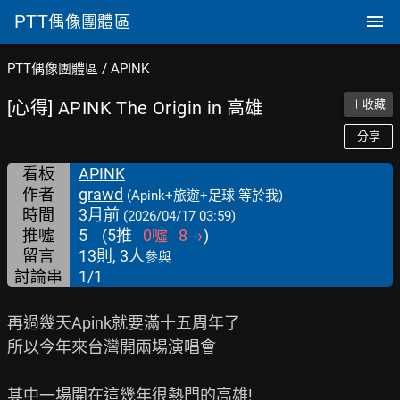
PTT
偶像團體區
PTT偶像團體區
/
APINK
[心得] APINK The Origin in 高雄
＋收藏
分享
看板
APINK
作者
grawd
(Apink+旅遊+足球 等於我)
時間
3月前
(2026/04/17 03:59)
推噓
5
(
5
推
0
噓
8
→
)
留言
13則, 3人
參與
討論串
1/1
再過幾天Apink就要滿十五周年了

所以今年來台灣開兩場演唱會

其中一場開在這幾年很熱門的高雄!
