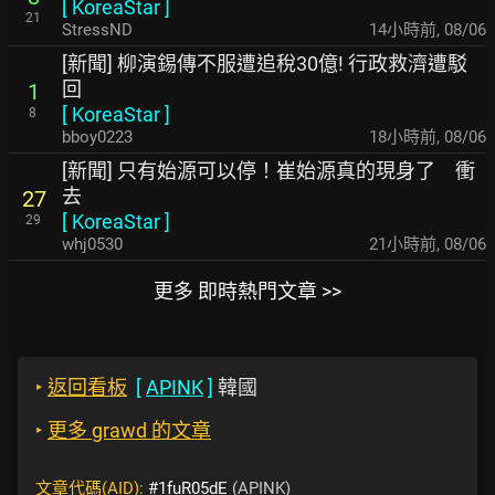
[
KoreaStar
]
21
StressND
14小時前
,
08/06
[新聞] 柳演錫傳不服遭追稅30億! 行政救濟遭駁
回
1
[
KoreaStar
]
8
bboy0223
18小時前
,
08/06
[新聞] 只有始源可以停！崔始源真的現身了 衝
去
27
[
KoreaStar
]
29
whj0530
21小時前
,
08/06
更多 即時熱門文章 >>
‣
返回看板
[
APINK
]
韓國
‣
更多 grawd 的文章
文章代碼(AID):
#1fuR05dE
(APINK)