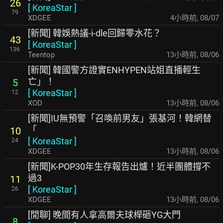
26
[
KoreaStar
]
79
XDGEE
4小時前
,
08/07
[新聞] 韓娛熱議-i-dle回歸零水花？
43
[
KoreaStar
]
136
Teentop
13小時前
,
08/06
[新聞] 韓國警方證實ENHYPEN站姐直播輕生
亡」！
5
[
KoreaStar
]
12
XOD
13小時前
,
08/06
[新聞]IU無預警「召喚前男友」張基河！韓網替
「
10
[
KoreaStar
]
24
XDGEE
13小時前
,
08/06
[新聞]K-POP30年生存報告出爐！近半團體撐不
過3
11
[
KoreaStar
]
26
XDGEE
13小時前
,
08/06
[閒聊] 晚間有人拿高爾夫球桿砸YG大門
8