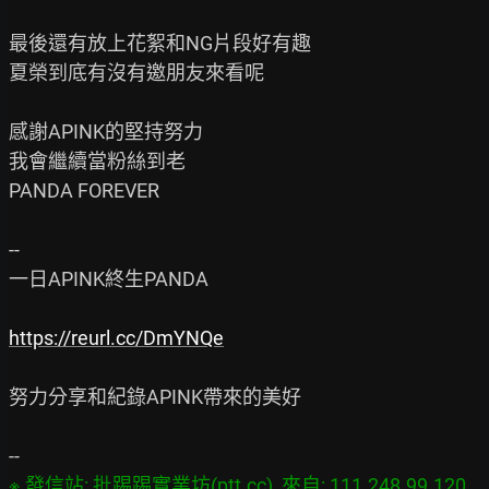
最後還有放上花絮和NG片段好有趣

夏榮到底有沒有邀朋友來看呢

感謝APINK的堅持努力

我會繼續當粉絲到老

PANDA FOREVER

--

一日APINK終生PANDA

https://reurl.cc/DmYNQe
努力分享和紀錄APINK帶來的美好

※ 發信站: 批踢踢實業坊(ptt.cc), 來自: 111.248.99.120 