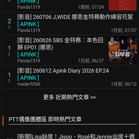
[
APINK
]
3
Panda1319
1周前
,
07/24
[影音] 260706 J,WIDE 娜恩金特務動作練習花絮
2
[
APINK
]
2
Panda1319
1月前
,
07/07
[影音] 260626 SBS 金特務：本色回
歸 EP01 (娜恩)
1
[
APINK
]
2
Panda1319
1月前
,
06/27
[影音] 260612 Apink Diary 2026 EP.24
1
[
APINK
]
2
mader5566
1月前
,
06/12
更多 近期熱門文章 >>
PTT偶像團體區 即時熱門文章
[新聞]Lisa缺席！Jisoo、Rosé和Jennie出席十週