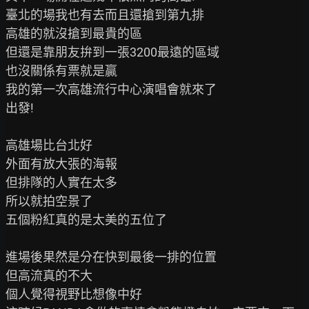
臺北的場我也有去而且還搶到第九排

高雄的就沒搶到最貴的區

但還是靠朋友拚到一張3200最遠的區域

也沒關係有票就是贏

我的第一次高雄流行中心演唱會就來了

出發!

高雄場比台北好

外面有放大張的海報

但排隊的人實在太多

所以就拍空景了

五個粉紅真的是太美的五位了

進場後果然是分在快到最後一排的位置

但高流真的不大

個人覺得視野比想像中好
