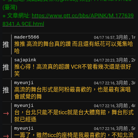
(臺灣)

※ 文章網址: 
https://www.ptt.cc/bbs/APINK/M.177639
8341.A.9CE.html
3月前
, 1
mader5566
04/17 16:57,
F
推
推推 高流的舞台真的讚 而且還有紙花可以蒐集哈
哈
3月前
, 2
sajapink
04/17 20:23,
F
推
推心得！高流真的超讚 VCR不管看幾次還是很好
笑
3月前
, 3
myeunji
04/17 22:16,
F
推
高流的舞台形式是阿粉最喜歡的，也是最有演唱
會感覺的舞
3月前
, 4
myeunji
04/17 22:16,
F
→
台，台北只能不是ticc就是台大體育館，舞台形式
就已經遜
3月前
, 5
myeunji
04/17 22:16,
F
→
一籌了，雖然ticc的座椅是我最喜歡的，不知北流