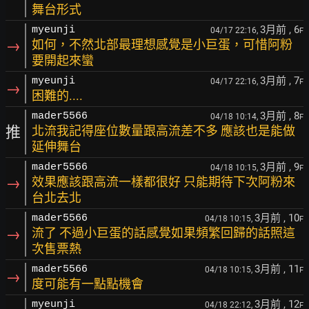
舞台形式
3月前
, 6
myeunji
04/17 22:16,
F
→
如何，不然北部最理想感覺是小巨蛋，可惜阿粉
要開起來蠻
3月前
, 7
myeunji
04/17 22:16,
F
→
困難的....
3月前
, 8
mader5566
04/18 10:14,
F
推
北流我記得座位數量跟高流差不多 應該也是能做
延伸舞台
3月前
, 9
mader5566
04/18 10:15,
F
→
效果應該跟高流一樣都很好 只能期待下次阿粉來
台北去北
3月前
, 10
mader5566
04/18 10:15,
F
→
流了 不過小巨蛋的話感覺如果頻繁回歸的話照這
次售票熱
3月前
, 11
mader5566
04/18 10:15,
F
→
度可能有一點點機會
3月前
, 12
myeunji
04/18 22:12,
F