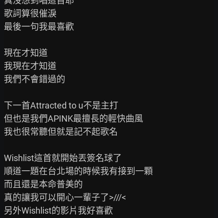
真沒想到唱這首耶

歌詞算很催淚

最後一句我最喜歡

現在才知道

我現在才知道

我們不會錯過的

下一首Attracted to u不是主打

但也是我們APINK最擅長的輕快曲風

我也很常聽但就是記不起歌名

Wishlist這首就開始丟簽名球了

順道一題在台北場的時候我有接到一顆

而且還是本命普美的

真的讓我可以開心一輩子了>///<

另外Wishlist的影片我好喜歡
