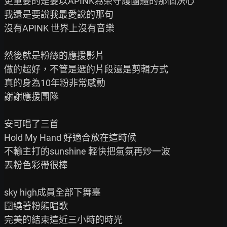
更重要的是要以APINK為榮守護團體的那個決心

我還是要說我最愛說的那句

沒有APINK 世界上沒有音樂

然後就是粉絲的應援影片

做的超好，不管是選的片段還是剪輯方式

真的身為10年粉非常感動

謝謝應援團隊

安可唱了三首

Hold My Hand 好適合放在這時候

不輸主打的sunshine 輕快把氣氛再炒一波

丟粉色彩帶很棒

sky high成員全部下舞臺

圍繞著粉熊唱歌

完美的結束這近三小時的時光
