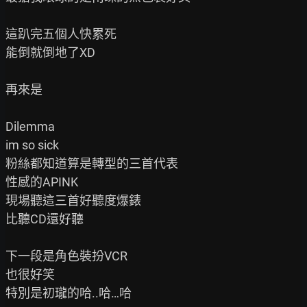
這趴完五個人快累死

能倒就倒地了XD

再來是

Dilemma

im so sick

粉絲都知道算是轉型的三首代表

性感的APINK

現場聽這三首好聽度爆錶

比聽CD還好聽

下一段是角色裝扮VCR

也很好笑

特別是初瓏的哈..哈…哈
