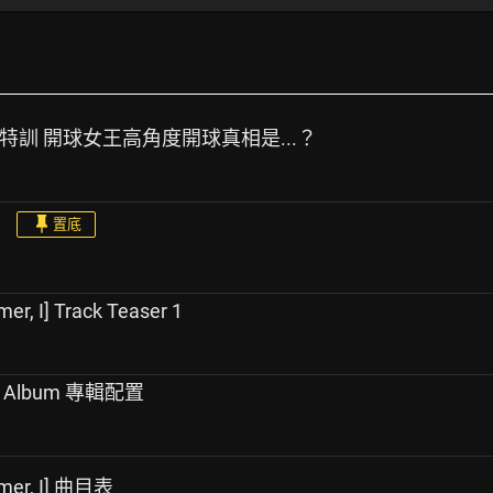
omi開球特訓 開球女王高角度開球真相是...？
置底
I] Track Teaser 1
ini Album 專輯配置
r, I] 曲目表