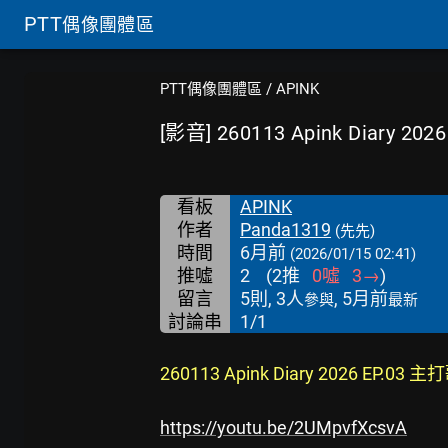
PTT
偶像團體區
PTT偶像團體區
/
APINK
[影音] 260113 Apink Diary 2026
看板
APINK
作者
Panda1319
(先先)
時間
6月前
(2026/01/15 02:41)
推噓
2
(
2
推
0
噓
3
→
)
留言
5則, 3人
, 5月前
參與
最新
討論串
1/1
260113 Apink Diary 2026 EP.03 
https://youtu.be/2UMpvfXcsvA