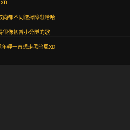
XD
們取向都不同選擇障礙哈哈
就覺得很像初普小分隊的歌
還年輕一直想走黑暗風XD