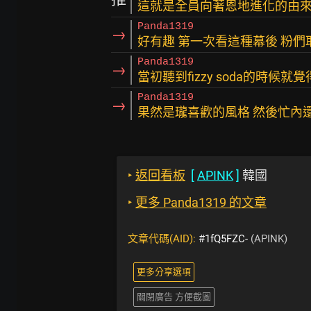
這就是全員向著恩地進化的由來
Panda1319
→
好有趣 第一次看這種幕後 粉
Panda1319
→
當初聽到fizzy soda的時候
Panda1319
→
果然是瓏喜歡的風格 然後忙內
‣
返回看板
[
APINK
]
韓國
‣
更多 Panda1319 的文章
文章代碼(AID):
#1fQ5FZC-
(APINK)
更多分享選項
關閉廣告 方便截圖