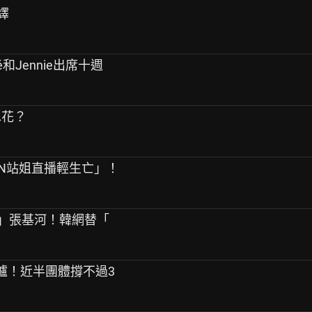
譯
sé和Jennie出席十週
水花？
PEN站姐直播輕生亡」！
友」張基河！韓網替「
告出爐！近半團體撐不過3