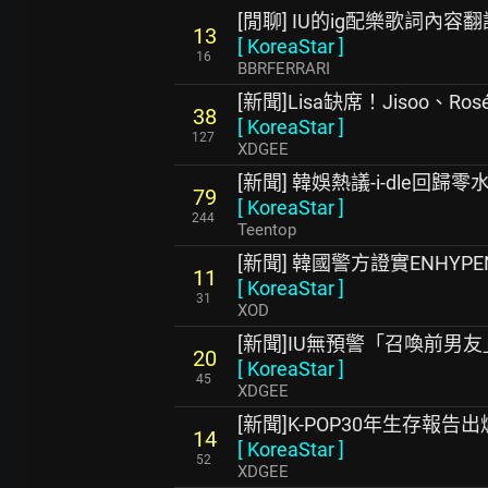
[閒聊] IU的ig配樂歌詞內容翻
13
[
KoreaStar
]
16
BBRFERRARI
[新聞]Lisa缺席！Jisoo、Ro
38
[
KoreaStar
]
127
XDGEE
[新聞] 韓娛熱議-i-dle回歸零
79
[
KoreaStar
]
244
Teentop
[新聞] 韓國警方證實ENHY
11
[
KoreaStar
]
31
XOD
[新聞]IU無預警「召喚前男
20
[
KoreaStar
]
45
XDGEE
[新聞]K-POP30年生存報
14
[
KoreaStar
]
52
XDGEE