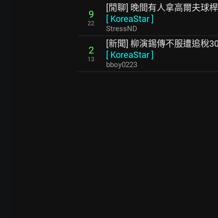
[閒聊] 晚間有人拿高爾夫球
9
[
KoreaStar
]
22
StressND
[新聞] 柳演錫傳不服遭追稅3
2
[
KoreaStar
]
13
bboy0223