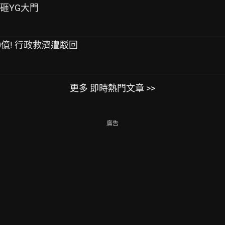
桿砸YG大門
0億! 行政救濟遭駁回
更多 即時熱門文章 >>
廣告