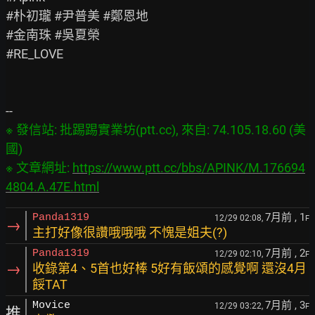
#朴初瓏 #尹普美 #鄭恩地

#金南珠 #吳夏榮

#RE_LOVE

※ 發信站: 批踢踢實業坊(ptt.cc), 來自: 74.105.18.60 (美
國)

※ 文章網址: 
https://www.ptt.cc/bbs/APINK/M.176694
4804.A.47E.html
7月前
, 1
Panda1319
12/29 02:08,
F
→
主打好像很讚哦哦哦 不愧是姐夫(?)
7月前
, 2
Panda1319
12/29 02:10,
F
→
收錄第4、5首也好棒 5好有飯頌的感覺啊 還沒4月
餒TAT
7月前
, 3
Movice
12/29 03:22,
F
推