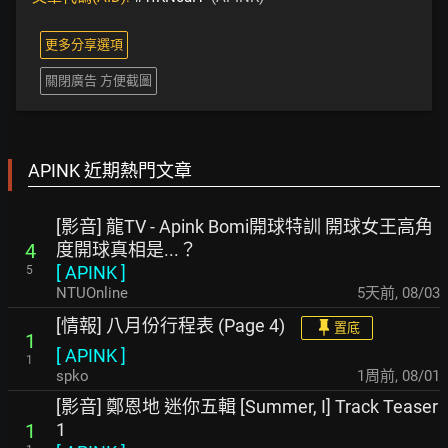
更多分享選項
關閉廣告 方便截圖
APINK 近期熱門文章
[影音] 龍TV - Apink Bomi開球特訓 開球女王高角
度開球真相是...？
4
[
APINK
]
5
NTUOnline
5天前
,
08/03
[情報] 八月份行程表 (Page 4)
置底
1
[
APINK
]
1
spko
1周前
,
08/01
[影音] 鄭恩地 迷你五輯 [Summer, I] Track Teaser
1
1