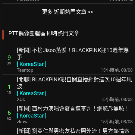
更多 近期熱門文章 >>
PTT偶像團體區 即時熱門文章
[新聞] 不捨Jisoo落淚！BLACKPINK迎10週年爆
爭
9
[
KoreaStar
]
39
Teentop
15小時前
,
08/08
[閒聊] BLACKPINK親自開直播針對這次10週年風
波
1
[
KoreaStar
]
18
XOD
15小時前
,
08/08
[新聞] 西村力演唱會發言遭審判！網怒斥無恥！
6
[
KoreaStar
]
62
zkow
15小時前
,
08/08
[新聞] 劉亞仁與男密友私密照外流！男方熱情索