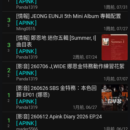
[
APINK
]
1
Panda1319
1周前
,
07/31
[情報] JEONG EUNJI 5th Mini Album 專輯配置
3
[
APINK
]
3
Ming0515
1周前
,
07/27
[情報] 鄭恩地 迷你五輯 [Summer, I]
曲目表
3
[
APINK
]
3
Panda1319
2周前
,
07/24
[影音] 260706 J,WIDE 娜恩金特務動作練習花絮
2
[
APINK
]
2
Panda1319
1月前
,
07/07
[影音] 260626 SBS 金特務：本色回
歸 EP01 (娜恩)
1
[
APINK
]
2
Panda1319
1月前
,
06/27
[影音] 260612 Apink Diary 2026 EP.24
1
[
APINK
]
2
mader5566
1月前
,
06/12