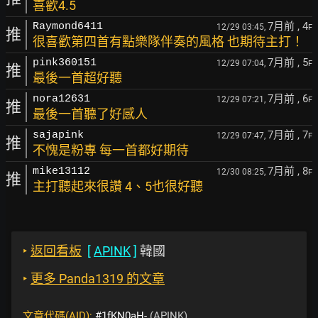
喜歡4.5
7月前
, 4
Raymond6411
12/29 03:45,
F
推
很喜歡第四首有點樂隊伴奏的風格 也期待主打！
7月前
, 5
pink360151
12/29 07:04,
F
推
最後一首超好聽
7月前
, 6
nora12631
12/29 07:21,
F
推
最後一首聽了好感人
7月前
, 7
sajapink
12/29 07:47,
F
推
不愧是粉專 每一首都好期待
7月前
, 8
mike13112
12/30 08:25,
F
推
主打聽起來很讚 4、5也很好聽
‣
返回看板
[
APINK
]
韓國
‣
更多 Panda1319 的文章
文章代碼(AID):
#1fKN0aH-
(APINK)