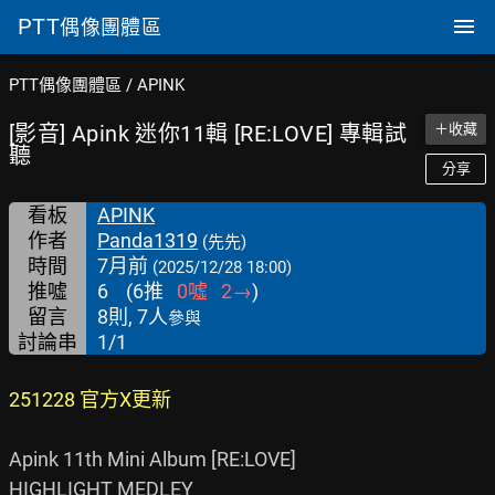
PTT
偶像團體區
PTT偶像團體區
/
APINK
[影音] Apink 迷你11輯 [RE:LOVE] 專輯試
＋收藏
聽
分享
看板
APINK
作者
Panda1319
(先先)
時間
7月前
(2025/12/28 18:00)
推噓
6
(
6
推
0
噓
2
→
)
留言
8則, 7人
參與
討論串
1/1
251228 官方X更新
Apink 11th Mini Album [RE:LOVE]

HIGHLIGHT MEDLEY
