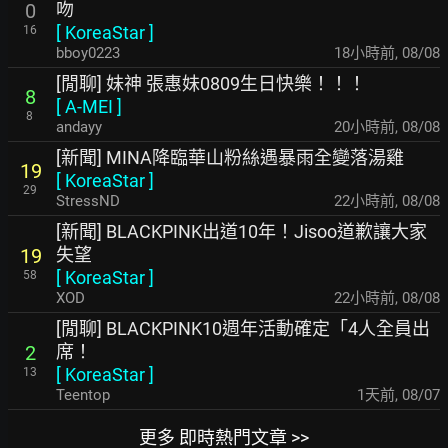
吻
0
[
KoreaStar
]
16
bboy0223
18小時前
,
08/08
[閒聊] 妹神 張惠妹0809生日快樂！！！
8
[
A-MEI
]
8
andayy
20小時前
,
08/08
[新聞] MINA降臨華山粉絲遇暴雨全變落湯雞
19
[
KoreaStar
]
29
StressND
22小時前
,
08/08
[新聞] BLACKPINK出道10年！Jisoo道歉讓大家
失望
19
[
KoreaStar
]
58
XOD
22小時前
,
08/08
[閒聊] BLACKPINK10週年活動確定「4人全員出
席！
2
[
KoreaStar
]
13
Teentop
1天前
,
08/07
更多 即時熱門文章 >>