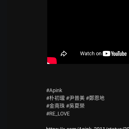
#Apink

#朴初瓏 #尹普美 #鄭恩地

#金南珠 #吳夏榮

#RE_LOVE
