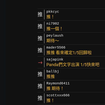
pkkcyc
推
推！
ni7902
推
推一個！
peylaush
推
期待～
mader5566
推
推推 看來確定1/5回歸啦
sajapink
→
Panda們文字出演 1/5快來吧
ballbj
推
推推
Raymond6411
推
推 期待！
scottxxx666
推
推！