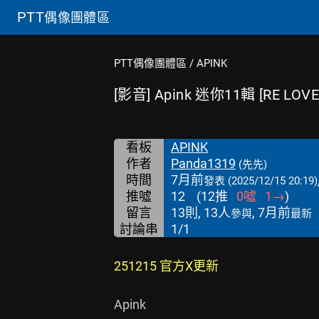
PTT
偶像團體區
PTT偶像團體區
/
APINK
[影音] Apink 迷你11輯 [RE LOVE] 
看板
APINK
作者
Panda1319
(先先)
時間
7月前
發表
(2025/12/15 20:19)
推噓
12
(
12
推
0
噓
1
→
)
留言
13則, 13人
, 7月前
參與
最新
討論串
1/1
251215 官方X更新
Apink
