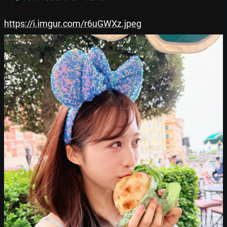
https://i.imgur.com/r6uGWXz.jpeg