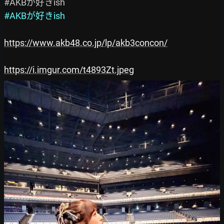
#AKBが好きish
https://www.akb48.co.jp/lp/akb3concon/
https://i.imgur.com/t4893Zt.jpeg