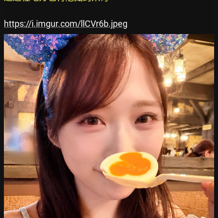
https://i.imgur.com/llCVr6b.jpeg