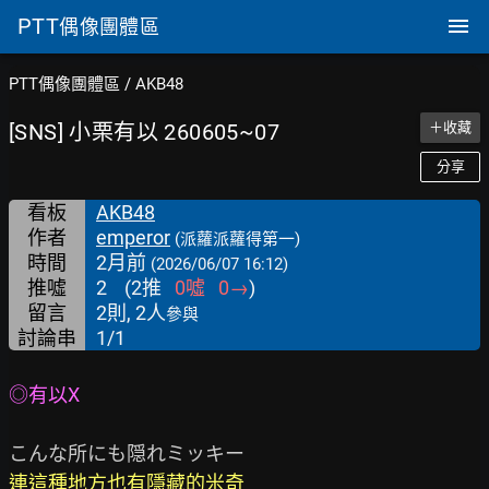
PTT
偶像團體區
PTT偶像團體區
/
AKB48
[SNS] 小栗有以 260605~07
＋收藏
分享
看板
AKB48
作者
emperor
(派蘿派蘿得第一)
時間
2月前
(2026/06/07 16:12)
推噓
2
(
2
推
0
噓
0
→
)
留言
2則, 2人
參與
討論串
1/1
◎有以X
連這種地方也有隱藏的米奇