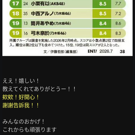
ええ！嬉しい！

欸欸！好開心！

謝謝告訴我！！
みんなのおかげ！
