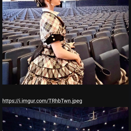
https://i.imgur.com/TRhbTwn.jpeg