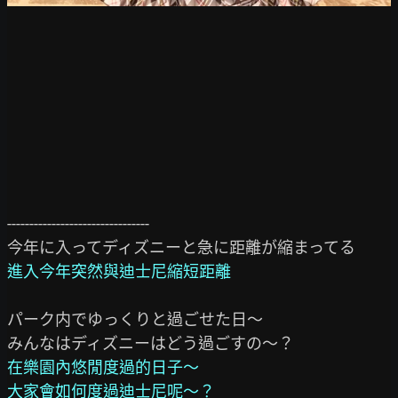
--------------------------------

進入今年突然與迪士尼縮短距離
パーク内でゆっくりと過ごせた日～

在樂園內悠閒度過的日子～

大家會如何度過迪士尼呢～？