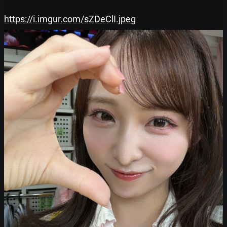
https://i.imgur.com/sZDeClI.jpeg