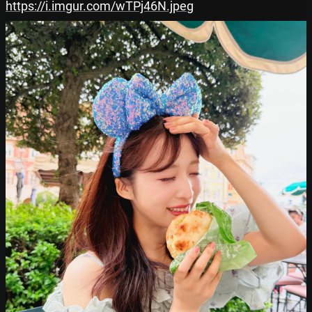
https://i.imgur.com/wTPj46N.jpeg