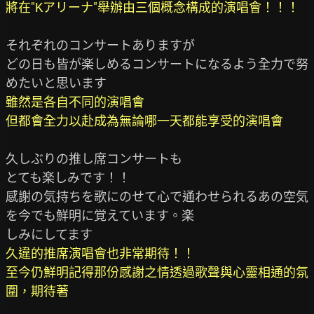
將在"Kアリーナ"舉辦由三個概念構成的演唱會！！！
それぞれのコンサートありますが

どの日も皆が楽しめるコンサートになるよう全力で努
雖然是各自不同的演唱會

但都會全力以赴成為無論哪一天都能享受的演唱會
久しぶりの推し席コンサートも

とても楽しみです！！

感謝の気持ちを歌にのせて心で通わせられるあの空気
を今でも鮮明に覚えています。楽

久違的推席演唱會也非常期待！！

至今仍鮮明記得那份感謝之情透過歌聲與心靈相通的氛
圍，期待著