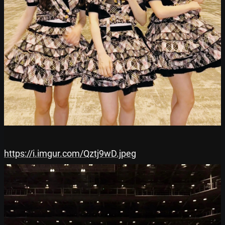
https://i.imgur.com/Qztj9wD.jpeg