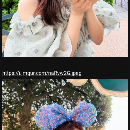
https://i.imgur.com/naRyw2G.jpeg