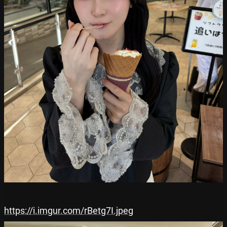
https://i.imgur.com/rBetg7I.jpeg