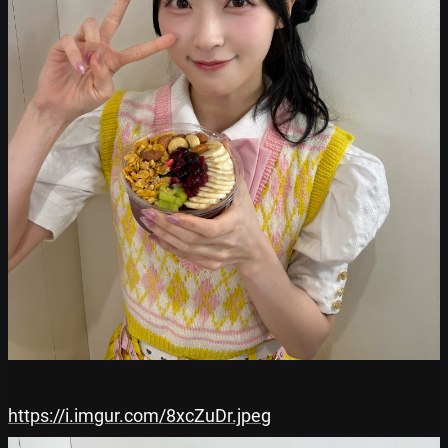
https://i.imgur.com/8xcZuDr.jpeg