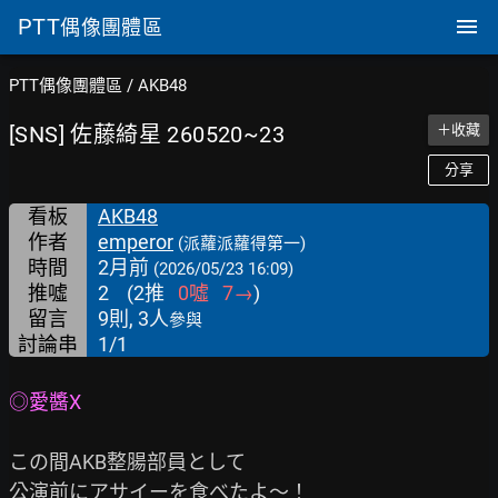
PTT
偶像團體區
PTT偶像團體區
/
AKB48
[SNS] 佐藤綺星 260520~23
＋收藏
分享
看板
AKB48
作者
emperor
(派蘿派蘿得第一)
時間
2月前
(2026/05/23 16:09)
推噓
2
(
2
推
0
噓
7
→
)
留言
9則, 3人
參與
討論串
1/1
◎愛醬X
この間AKB整腸部員として
