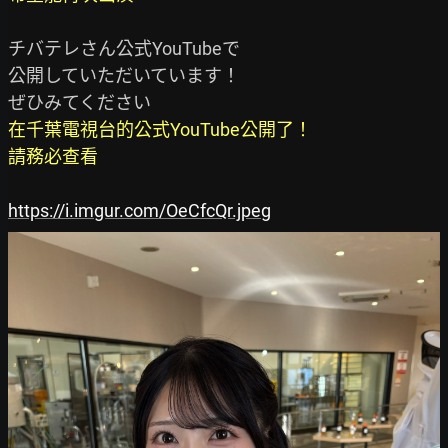
チバテレさん公式YouTubeで

公開していただいています！

在千葉電視台的公式YouTube公開了！

請務必查看
https://i.imgur.com/OeCfcQr.jpeg