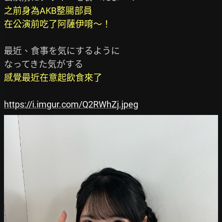
之前身為AKB整腸部員

在公演前吃了阿薩伊唷～！
最近、食事を気にするように

感覺最近在意起飲食來了
https://i.imgur.com/Q2RWhZj.jpeg