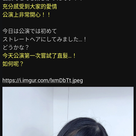
充分感受到大家的愛情

公演上非常開心！！
今日は公演では初めて

ストレートヘアにしてみました…！

今天公演第一次嘗試了直髮…！

如何呢？
https://i.imgur.com/lxmDbTt.jpeg