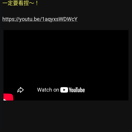
一定要看捏～！
https://youtu.be/1aqyxsWDWcY