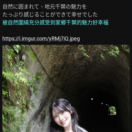
自然に囲まれて、地元千葉の魅力を

被自然圍繞充分感受到家鄉千葉的魅力好幸福
https://i.imgur.com/yRMj7iQ.jpeg