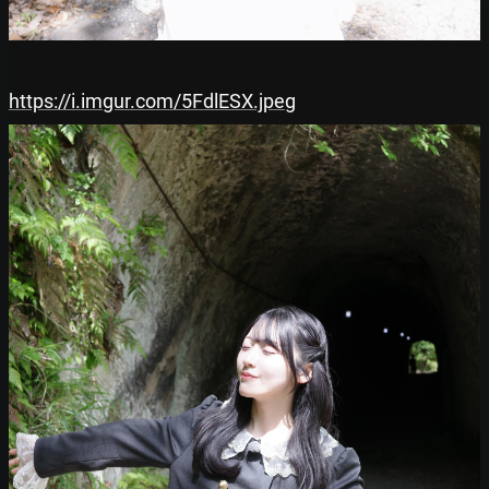
https://i.imgur.com/5FdlESX.jpeg