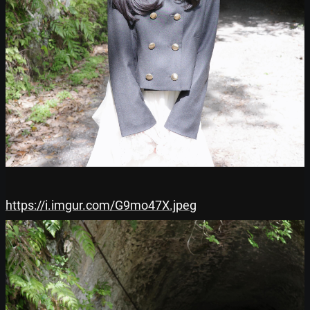
https://i.imgur.com/G9mo47X.jpeg