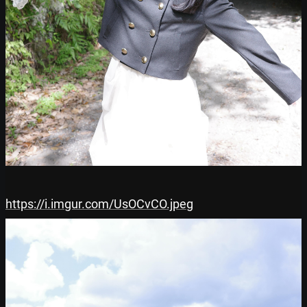
https://i.imgur.com/UsOCvCO.jpeg